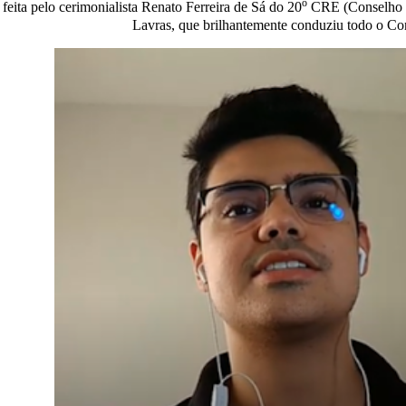
o
feita pelo cerimonialista Renato Ferreira de Sá do 20
CRE (Conselho Re
Lavras, que brilhantemente conduziu todo o C